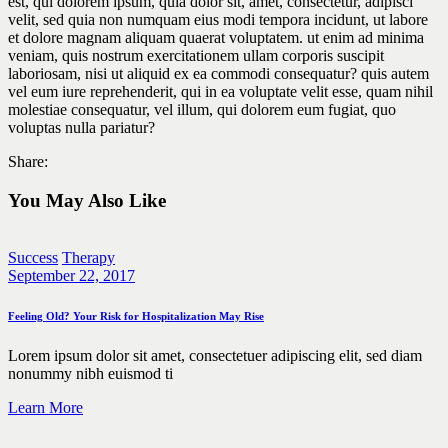
est, qui dolorem ipsum, quia dolor sit, amet, consectetur, adipisci
velit, sed quia non numquam eius modi tempora incidunt, ut labore
et dolore magnam aliquam quaerat voluptatem. ut enim ad minima
veniam, quis nostrum exercitationem ullam corporis suscipit
laboriosam, nisi ut aliquid ex ea commodi consequatur? quis autem
vel eum iure reprehenderit, qui in ea voluptate velit esse, quam nihil
molestiae consequatur, vel illum, qui dolorem eum fugiat, quo
voluptas nulla pariatur?
Share:
You May Also Like
Success
Therapy
September 22, 2017
Feeling Old? Your Risk for Hospitalization May Rise
Lorem ipsum dolor sit amet, consectetuer adipiscing elit, sed diam
nonummy nibh euismod ti
Learn More