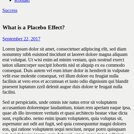
Kontakt
Success
What is a Placebo Effect?
September 22, 2017
Lorem ipsum dolor sit amet, consectetuer adipiscing elit, sed diam
nonummy nibh euismod tincidunt ut laoreet dolore magna aliquam
erat volutpat. Ut wisi enim ad minim veniam, quis nostrud exerci
tation ullamcorper suscipit lobortis nisl ut aliquip ex ea commodo
consequat. Duis autem vel eum iriure dolor in hendrerit in vulputate
velit esse molestie consequat, vel illum dolore eu feugiat nulla
facilisis at vero eros et accumsan et iusto odio dignissim qui blandit
praesent luptatum zzril delenit augue duis dolore te feugait nulla
facilisi.
Sed ut perspiciatis, unde omnis iste natus error sit voluptatem
accusantium doloremque laudantium, totam rem aperiam eaque ipsa,
quae ab illo inventore veritatis et quasi architecto beatae vitae dicta
sunt, explicabo. nemo enim ipsam voluptatem, quia voluptas sit,
aspernatur aut odit aut fugit, sed quia consequuntur magni dolores
eos, qui ratione voluptatem sequi nesciunt, neque porro quisquam